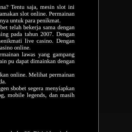
na? Tentu saja, mesin slot ini
namakan slot online. Permainan
nnya untuk para penikmat.
obet telah bekerja sama dengan
aming pada tahun 2007. Dengan
enikmati live casino. Dengan
asino online.
permainan lawas yang gampang
in pu dapat dimainkan dengan
kan online. Melihat permainan
da.
Agen sbobet segera menyiapkan
bg, mobile legends, dan masih