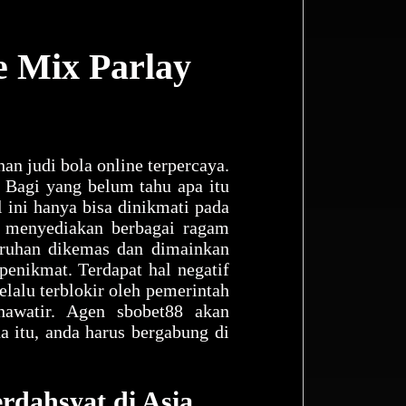
 Mix Parlay
n judi bola online terpercaya.
. Bagi yang belum tahu apa itu
 ini hanya bisa dinikmati pada
a menyediakan berbagai ragam
taruhan dikemas dan dimainkan
penikmat. Terdapat hal negatif
lalu terblokir oleh pemerintah
hawatir. Agen sbobet88 akan
 itu, anda harus bergabung di
rdahsyat di Asia