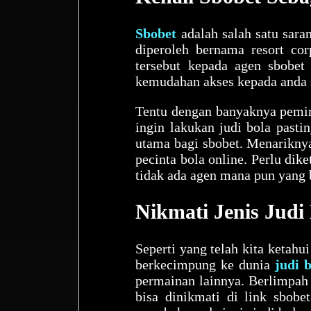
Sbobet
adalah salah satu sara
diperoleh bernama resort co
tersebut kepada agen sbobet
kemudahan akses kepada anda s
Tentu dengan banyaknya pemin
ingin lakukan judi bola past
utama bagi sbobet. Menariknya
pecinta bola online. Perlu di
tidak ada agen mana pun yang 
Nikmati Jenis Judi
Seperti yang telah kita ketah
berkecimpung ke dunia
judi 
permainan lainnya. Berlimpah 
bisa dinikmati di link sbobe