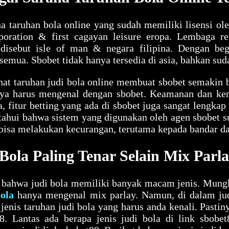
na taruhan bola online yang sudah memiliki lisensi ol
rporation & first cagayan leisure eropa. Lembaga r
 disebut isle of man & negara filipina. Dengan be
emua. Sbobet tidak hanya tersedia di asia, bahkan sud
at taruhan judi bola online membuat sbobet semakin
inya harus mengenal dengan sbobet. Keamanan dan ke
, fitur betting yang ada di sbobet juga sangat lengk
ketahui bahwa sistem yang digunakan oleh agen sbobet 
bisa melakukan kecurangan, terutama kepada bandar da
 Bola Paling Tenar Selain Mix Parl
ui bahwa judi bola memiliki banyak macam jenis. Mung
bola
hanya mengenal mix parlay. Namun, di dalam judi
jenis taruhan judi bola yang harus anda kenali. Pastin
t8. Lantas ada berapa jenis judi bola di link sbobe