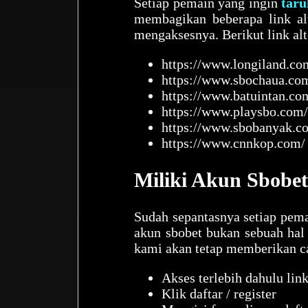
Setiap pemain yang ingin
taru
membagikan beberapa link al
mengaksesnya. Berikut link alt
https://www.longiland.co
https://www.sbochaua.co
https://www.batuintan.co
https://www.playsbo.com
https://www.sbobanyak.c
https://www.cnnkop.com/
Miliki Akun Sbobe
Sudah sepantasnya setiap pema
akun sbobet bukan sebuah hal
kami akan tetap memberikan ca
Akses terlebih dahulu lin
Klik daftar / register