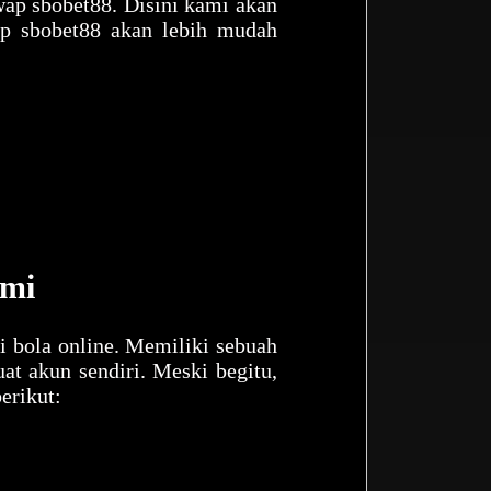
wap sbobet88. Disini kami akan
ap sbobet88 akan lebih mudah
smi
i bola online. Memiliki sebuah
t akun sendiri. Meski begitu,
erikut: