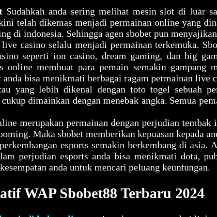
t
Sudahkah anda sering melihat mesin slot di luar sa
kini telah dikemas menjadi permainan online yang di
ing di indonesia. Sehingga agen sbobet pun menyajika
 live casino selalu menjadi permainan terkemuka. Sb
casino seperti ion casino, dream gaming, dan big g
sis online membuat para pemain semakin gampang m
anda bisa menikmati berbagai ragam permainan live c
atau yang lebih dikenal dengan toto togel sebuah 
i cukup dimainkan dengan menebak angka. Semua pema
nline merupakan permainan dengan perjudian tembak i
booming. Maka sbobet memberikan kepuasan kepada an
 perkembangan esports semakin berkembang di asia. 
alam perjudian esports anda bisa menikmati dota, pu
h kesempatan anda untuk mencari peluang keuntungan.
natif WAP Sbobet88 Terbaru 2024