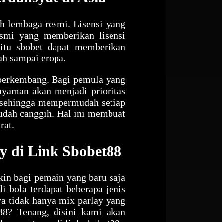
eh lembaga resmi. Lisensi yang
esmi yang memberikan lisensi
gitu sbobet dapat memberikan
ah sampai eropa.
 berkembang. Bagi pemula yang
nyaman akan menjadi prioritas
ap sehingga mempermudah setiap
sudah canggih. Hal ini membuat
rat.
ay di Link Sbobet88
kin bagi pemain yang baru saja
 bola terdapat beberapa jenis
ya tidak hanya mix parlay yang
t88? Tenang, disini kami akan