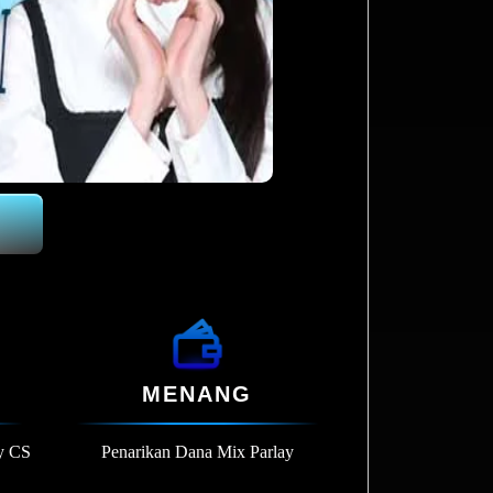
MENANG
by CS
Penarikan Dana Mix Parlay